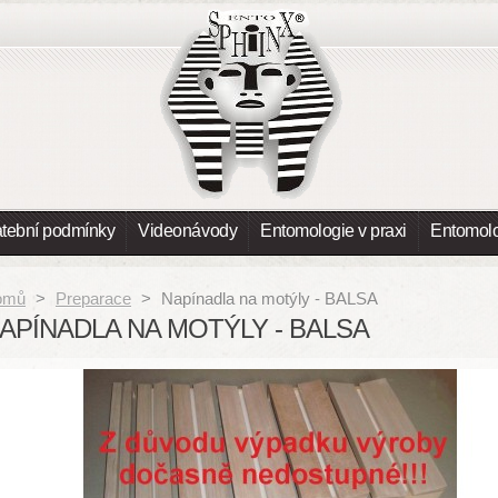
atební podmínky
Videonávody
Entomologie v praxi
Entomolo
omů
>
Preparace
>
Napínadla na motýly - BALSA
APÍNADLA NA MOTÝLY - BALSA