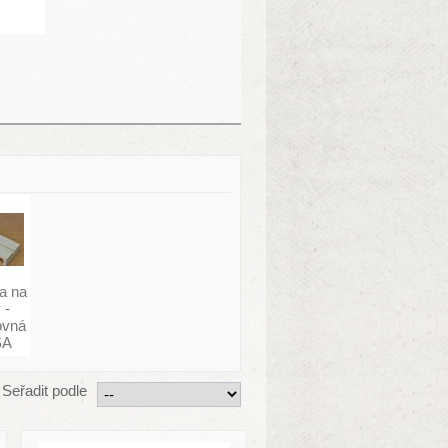
a na
 -
ovná
SA
Seřadit podle