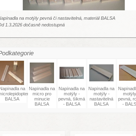
apínadla na motýly pevná či nastavitelná, materiál BALSA
Od 1.3.2026 dočasně nedostupná
Podkategorie
Napínadla na
Napínadla na
Napínadla na
Napínadla na
Napínadl
microlepidoptera
micro pro
motýly -
motýly -
motýly
BALSA
minucie
pevná, šikmá
nastavitelná
pevná, r
BALSA
- BALSA
BALSA
- BAL