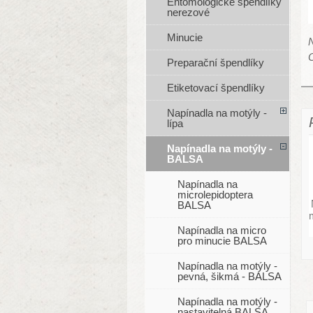
Entomologické špendlíky
nerezové
Minucie
N
Preparační špendlíky
Etiketovací špendlíky
Napínadla na motýly -
lípa
Napínadla na motýly -
BALSA
Napínadla na
microlepidoptera
BALSA
Napínadla na micro
pro minucie BALSA
Napínadla na motýly -
pevná, šikmá - BALSA
Napínadla na motýly -
nastavitelná BALSA