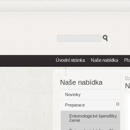
Úvodní stránka
Naše nabídka
Pl
Info
D
Naše nabídka
N
Novinky
Preparace
Entomologické špendlíky
černé