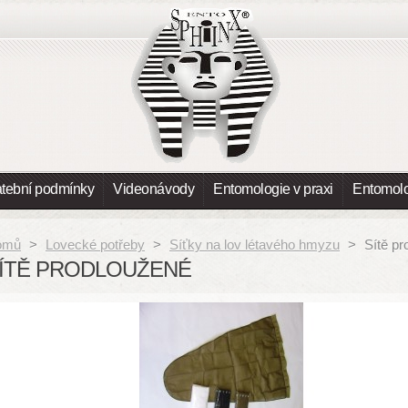
atební podmínky
Videonávody
Entomologie v praxi
Entomolo
omů
>
Lovecké potřeby
>
Síťky na lov létavého hmyzu
>
Sítě p
ÍTĚ PRODLOUŽENÉ