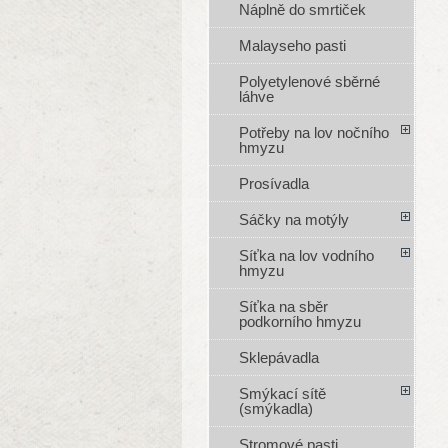
Náplně do smrtiček
Malayseho pasti
Polyetylenové sběrné
láhve
Potřeby na lov nočního
hmyzu
Prosívadla
Sáčky na motýly
Síťka na lov vodního
hmyzu
Síťka na sběr
podkorního hmyzu
Sklepávadla
Smýkací sítě
(smýkadla)
Stromové pasti