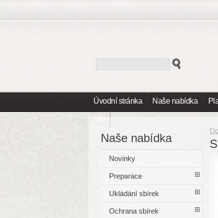
Úvodní stránka
Naše nabídka
Pl
Info
D
Naše nabídka
S
Novinky
Preparace
Ukládání sbírek
Ochrana sbírek