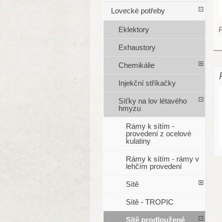
Lovecké potřeby
P
Eklektory
Exhaustory
Chemikálie
Injekční stříkačky
Síťky na lov létavého
hmyzu
Rámy k sítím -
provedení z ocelové
kulatiny
Rámy k sítím - rámy v
lehčím provedení
Sítě
Sítě - TROPIC
Sítě prodloužené