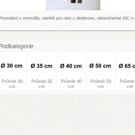
rovedení z monofilu, návlek pro rám z dederonu, oboustranné šití, v b
Podkategorie
Průměr 30
Průměr 35
Průměr 40
Průměr 50
Průměr
cm
cm
cm
cm
cm