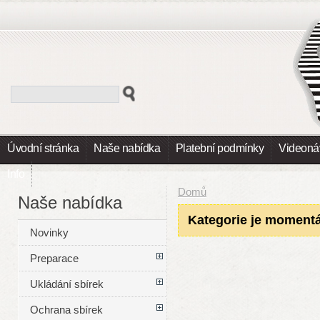
Úvodní stránka
Naše nabídka
Platební podmínky
Videoná
Info
Domů
Naše nabídka
Kategorie je moment
Novinky
Preparace
Ukládání sbírek
Ochrana sbírek