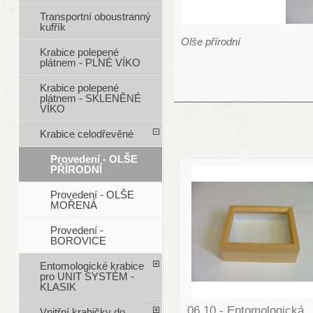
Transportní oboustranný
kufřík
Olše přírodní
Krabice polepené
plátnem - PLNÉ VÍKO
Krabice polepené
plátnem - SKLENĚNÉ
VÍKO
Krabice celodřevěné
Provedení - OLŠE
PŘÍRODNÍ
Provedení - OLŠE
MOŘENÁ
Provedení -
BOROVICE
Entomologické krabice
pro UNIT SYSTÉM -
KLASIK
06.10 - Entomologická
Vnitřní krabičky do