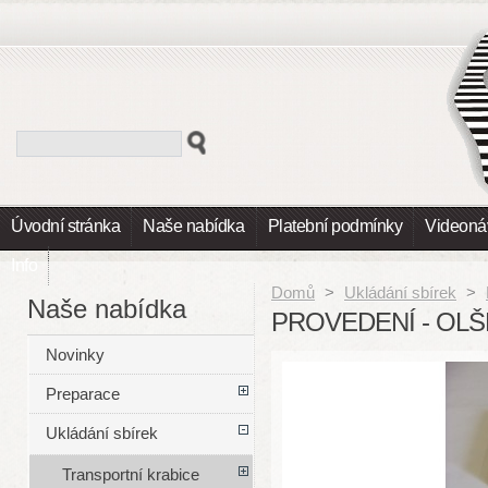
Úvodní stránka
Naše nabídka
Platební podmínky
Videoná
Info
Domů
>
Ukládání sbírek
>
Naše nabídka
PROVEDENÍ - OLŠ
Novinky
Preparace
Ukládání sbírek
Transportní krabice