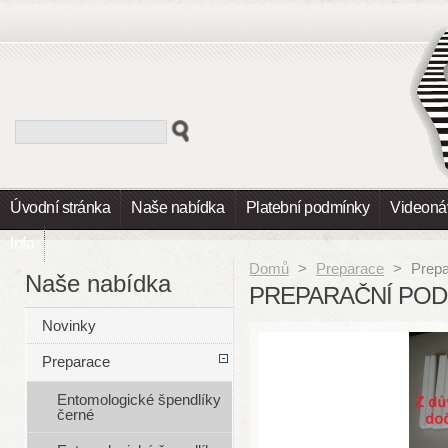
Úvodní stránka
Naše nabídka
Platební podmínky
Videoná
Info
Domů
>
Preparace
>
Prepa
Naše nabídka
PREPARAČNÍ PO
Novinky
Preparace
Entomologické špendlíky
černé