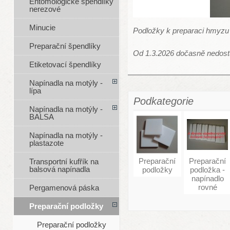
Entomologické špendlíky
nerezové
Minucie
Podložky k preparaci hmyzu 
Preparační špendlíky
Od 1.3.2026 dočasně nedos
Etiketovací špendlíky
Napínadla na motýly -
lípa
Podkategorie
Napínadla na motýly -
BALSA
Napínadla na motýly -
plastazote
Preparační
Preparační
Transportní kufřík na
balsová napínadla
podložky
podložka -
napínadlo
rovné
Pergamenová páska
Preparační podložky
Preparační podložky