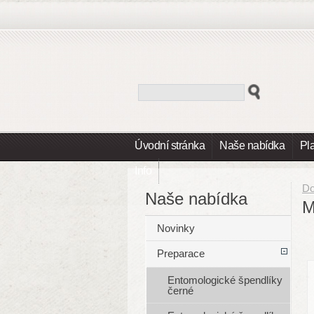
Úvodní stránka
Naše nabídka
Pl
Info
D
Naše nabídka
M
Novinky
Preparace
Entomologické špendlíky
černé