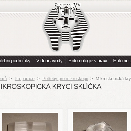
atební podmínky
Videonávody
Entomologie v praxi
Entomolo
omů
>
Preparace
>
Potřeby pro mikroskopii
>
Mikroskopická kry
IKROSKOPICKÁ KRYCÍ SKLÍČKA