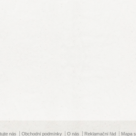
tujte nás
Obchodní podmínky
O nás
Reklamační řád
Mapa s