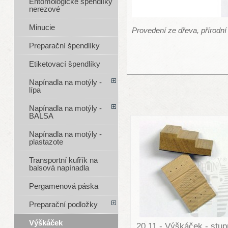
Entomologické špendlíky
nerezové
Minucie
Provedení ze dřeva, přírodní
Preparační špendlíky
Etiketovací špendlíky
Napínadla na motýly -
lípa
Napínadla na motýly -
BALSA
Napínadla na motýly -
plastazote
Transportní kufřík na
balsová napínadla
Pergamenová páska
Preparační podložky
Výškáček
20.11 - Výškáček - stu