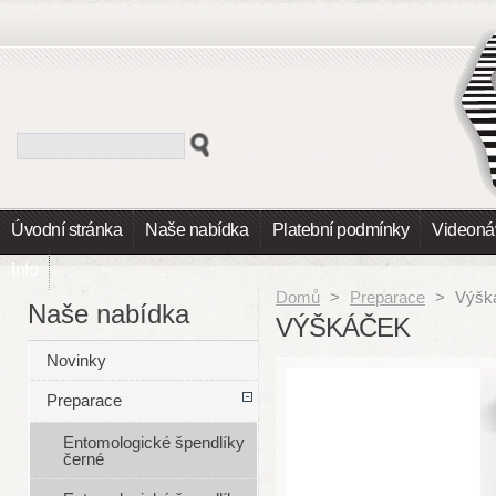
Úvodní stránka
Naše nabídka
Platební podmínky
Videoná
Info
Domů
>
Preparace
>
Výšk
Naše nabídka
VÝŠKÁČEK
Novinky
Preparace
Entomologické špendlíky
černé