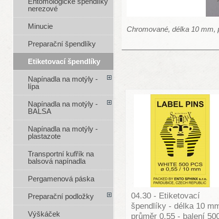
Entomologické špendlíky
nerezové
Minucie
Chromované, délka 10 mm, pr
Preparační špendlíky
Etiketovací špendlíky
Napínadla na motýly -
lípa
Napínadla na motýly -
BALSA
Napínadla na motýly -
plastazote
Transportní kufřík na
balsová napínadla
Pergamenová páska
04.30 - Etiketovací
Preparační podložky
špendlíky - délka 10 m
Výškáček
průměr 0,55 - balení 50