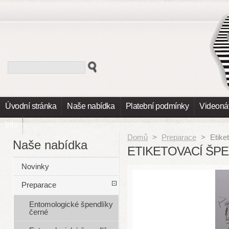
Úvodní stránka
Naše nabídka
Platební podmínky
Videoná
Info
Domů
>
Preparace
>
Etike
Naše nabídka
ETIKETOVACÍ ŠPE
Novinky
Preparace
Entomologické špendlíky
černé