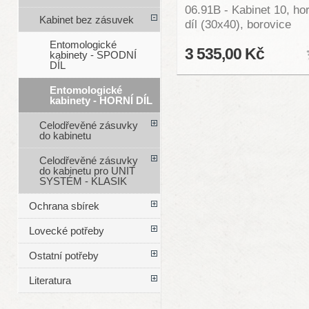
06.91B - Kabinet 10, hor
Kabinet bez zásuvek
díl (30x40), borovice
Entomologické
3 535,00 Kč
kabinety - SPODNÍ
DÍL
Entomologické
kabinety - HORNÍ DÍL
Celodřevěné zásuvky
do kabinetu
Celodřevěné zásuvky
do kabinetu pro UNIT
SYSTÉM - KLASIK
Ochrana sbírek
Lovecké potřeby
Ostatní potřeby
Literatura