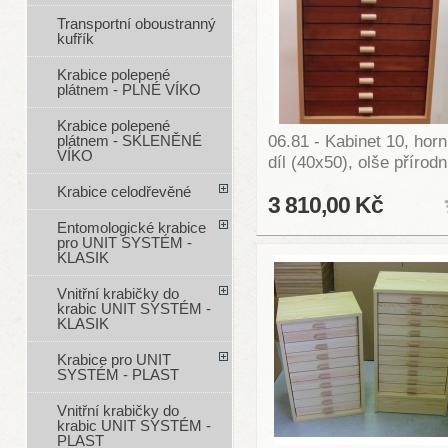
Transportní oboustranný
kufřík
Krabice polepené
plátnem - PLNÉ VÍKO
Krabice polepené
06.81 - Kabinet 10, horn
plátnem - SKLENĚNÉ
VÍKO
díl (40x50), olše přírodn
Krabice celodřevěné
3 810,00 Kč
Entomologické krabice
pro UNIT SYSTÉM -
KLASIK
Vnitřní krabičky do
krabic UNIT SYSTÉM -
KLASIK
Krabice pro UNIT
SYSTÉM - PLAST
Vnitřní krabičky do
krabic UNIT SYSTÉM -
PLAST