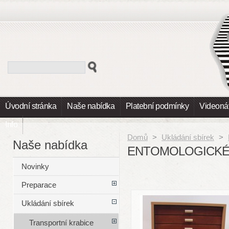
Úvodní stránka
Naše nabídka
Platební podmínky
Videoná
Info
Domů
>
Ukládání sbírek
>
Naše nabídka
ENTOMOLOGICKÉ K
Novinky
Preparace
Ukládání sbírek
Transportní krabice