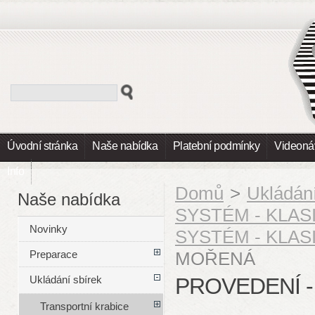
Úvodní stránka
Naše nabídka
Platební podmínky
Videoná
Info
Domů
>
Ukládání
Naše nabídka
SYSTÉM - KLAS
Novinky
SYSTÉM - KLASIK
MOŘENÁ
Preparace
PROVEDENÍ 
Ukládání sbírek
Transportní krabice