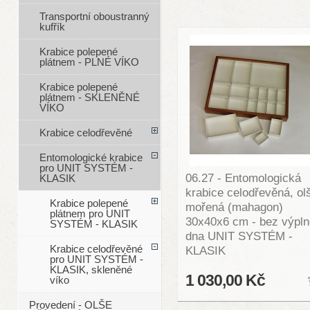
Transportní oboustranný
kufřík
Krabice polepené
plátnem - PLNÉ VÍKO
Krabice polepené
plátnem - SKLENĚNÉ
VÍKO
Krabice celodřevěné
Entomologické krabice
pro UNIT SYSTÉM -
06.27 - Entomologická
KLASIK
krabice celodřevěná, ol
Krabice polepené
mořená (mahagon)
plátnem pro UNIT
30x40x6 cm - bez výpln
SYSTÉM - KLASIK
dna UNIT SYSTÉM -
Krabice celodřevěné
KLASIK
pro UNIT SYSTÉM -
KLASIK, skleněné
1 030,00 Kč
víko
Provedení - OLŠE