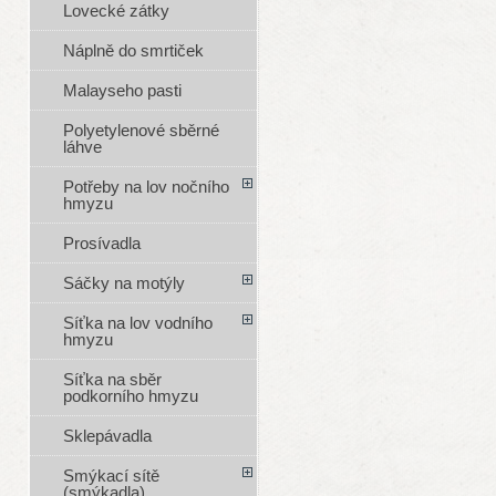
Lovecké zátky
Náplně do smrtiček
Malayseho pasti
Polyetylenové sběrné
láhve
Potřeby na lov nočního
hmyzu
Prosívadla
Sáčky na motýly
Síťka na lov vodního
hmyzu
Síťka na sběr
podkorního hmyzu
Sklepávadla
Smýkací sítě
(smýkadla)