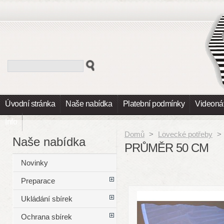
Úvodní stránka
Naše nabídka
Platební podmínky
Videoná
Info
Domů
>
Lovecké potřeby
>
Naše nabídka
PRŮMĚR 50 CM
Novinky
Preparace
Ukládání sbírek
Ochrana sbírek