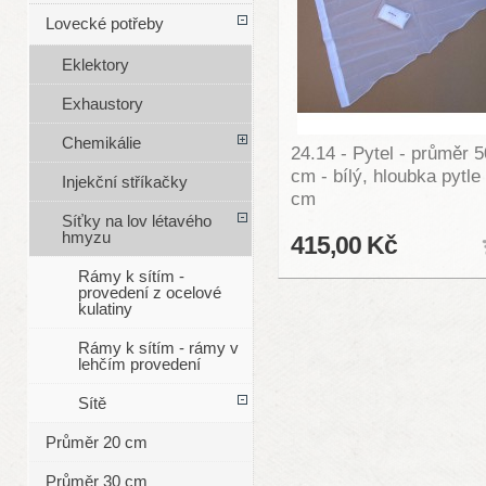
Lovecké potřeby
Eklektory
Exhaustory
Chemikálie
24.14 - Pytel - průměr 5
cm - bílý, hloubka pytle
Injekční stříkačky
cm
Síťky na lov létavého
hmyzu
415,00 Kč
Rámy k sítím -
provedení z ocelové
kulatiny
Rámy k sítím - rámy v
lehčím provedení
Sítě
Průměr 20 cm
Průměr 30 cm