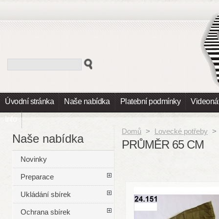
Úvodní stránka
Naše nabídka
Platební podmínky
Videoná
Info
Domů
>
Lovecké potřeby
>
Naše nabídka
PRŮMĚR 65 CM
Novinky
Preparace
Ukládání sbírek
Ochrana sbírek