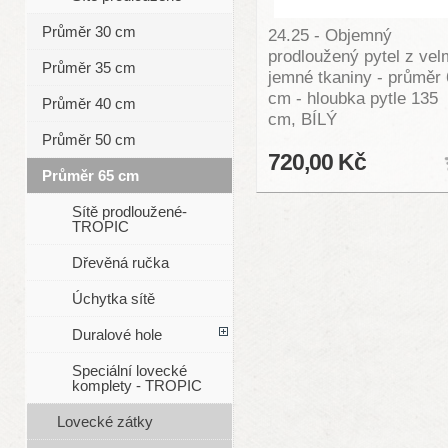
Průměr 30 cm
24.25 - Objemný
prodloužený pytel z vel
Průměr 35 cm
jemné tkaniny - průměr
cm - hloubka pytle 135
Průměr 40 cm
cm, BÍLÝ
Průměr 50 cm
720,00 Kč
Průměr 65 cm
Sítě prodloužené-
TROPIC
Dřevěná ručka
Úchytka sítě
Duralové hole
Speciální lovecké
komplety - TROPIC
Lovecké zátky