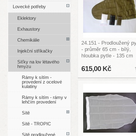
Lovecké potřeby
Eklektory
Exhaustory
Chemikálie
24.151 - Prodloužený py
- průměr 65 cm - bílý,
Injekční stříkačky
hloubka pytle - 135 cm
Síťky na lov létavého
hmyzu
615,00 Kč
Rámy k sítím -
provedení z ocelové
kulatiny
Rámy k sítím - rámy v
lehčím provedení
Sítě
Sítě - TROPIC
Sítě prodloužené