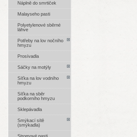
Náplně do smrtiček
Malayseho pasti
Polyetylenové sběrné
láhve
Potřeby na lov nočního
hmyzu
Prosívadla
Sáčky na motýly
Síťka na lov vodního
hmyzu
Síťka na sběr
podkorního hmyzu
Sklepávadla
Smýkací sítě
(smýkadla)
Stromové pasti