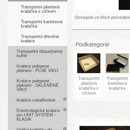
Transportní plastová
krabička s víčkem
Dostupně ve třech proveden
Transportní kartónová
krabička
Transportní dřevěné
krabice
Podkategorie
Transportní oboustranný
kufřík
Krabice polepené
plátnem - PLNÉ VÍKO
Transportní
Transportní
Krabice polepené
plastová
kartónová
plátnem - SKLENĚNÉ
krabička s
krabička
VÍKO
víčkem
Krabice celodřevěné
Entomologické krabice
pro UNIT SYSTÉM -
KLASIK
Vnitřní krabičky do