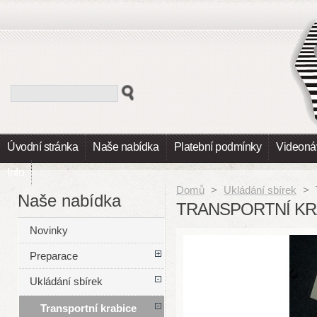
Úvodní stránka
Naše nabídka
Platební podmínky
Videoná
Info
Domů
>
Ukládání sbírek
>
Naše nabídka
TRANSPORTNÍ KR
Novinky
Preparace
Ukládání sbírek
Transportní krabice