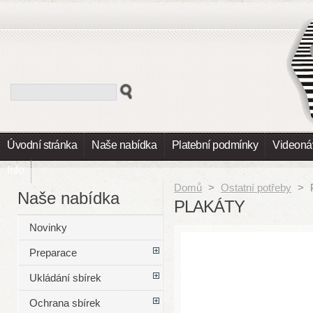
Úvodní stránka
Naše nabídka
Platební podmínky
Videoná
Info
Domů
>
Ostatní potřeby
>
Naše nabídka
PLAKÁTY
Novinky
Preparace
Ukládání sbírek
Ochrana sbírek