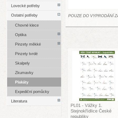
Lovecké potřeby
Ostatní potřeby
POUZE DO VYPRODÁNÍ Z
Chovné klece
Optika
Pinzety měkké
Pinzety tvrdé
Skalpely
Zkumavky
Plakáty
Expediční pomůcky
Literatura
PL01 - Vážky 1.
Stejnokřídlice České
republiky