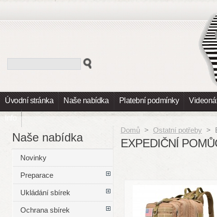
Úvodní stránka
Naše nabídka
Platební podmínky
Videoná
Info
Domů
>
Ostatní potřeby
>
Naše nabídka
EXPEDIČNÍ POMŮ
Novinky
Preparace
Ukládání sbírek
Ochrana sbírek