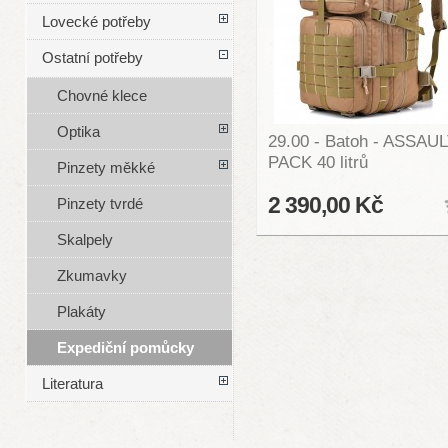
Lovecké potřeby
Ostatní potřeby
Chovné klece
Optika
29.00 - Batoh - ASSAU
PACK 40 litrů
Pinzety měkké
2 390,00 Kč
Pinzety tvrdé
Skalpely
Zkumavky
Plakáty
Expediční pomůcky
Literatura