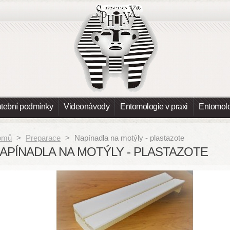
atební podmínky
Videonávody
Entomologie v praxi
Entomolo
omů
>
Preparace
>
Napínadla na motýly - plastazote
APÍNADLA NA MOTÝLY - PLASTAZOTE