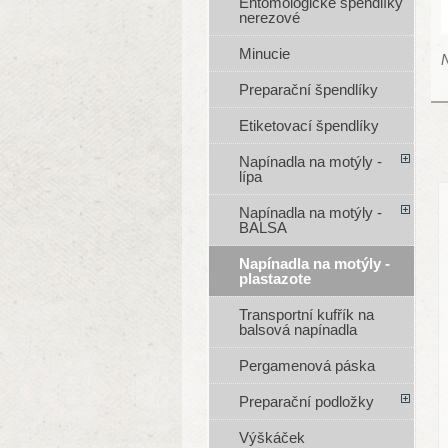
Entomologické špendlíky
nerezové
Minucie
N
Preparační špendlíky
Etiketovací špendlíky
Napínadla na motýly -
lípa
Napínadla na motýly -
BALSA
Napínadla na motýly -
plastazote
Transportní kufřík na
balsová napínadla
Pergamenová páska
Preparační podložky
Výškáček