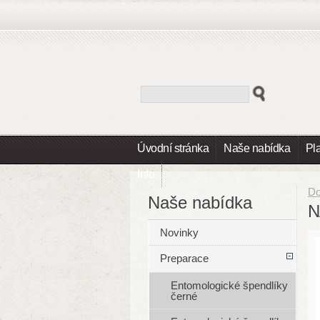
Úvodní stránka
Naše nabídka
Pl
Info
D
Naše nabídka
N
Novinky
Preparace
Entomologické špendlíky
černé