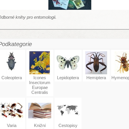
dborné knihy pro entomologii.
Podkategorie
Coleoptera
Icones
Lepidoptera
Hemiptera
Hymenop
Insectorum
Europae
Centralis
Varia
Knižní
Cestopisy