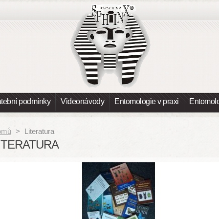
atební podmínky
Videonávody
Entomologie v praxi
Entomolo
omů
>
Literatura
ITERATURA