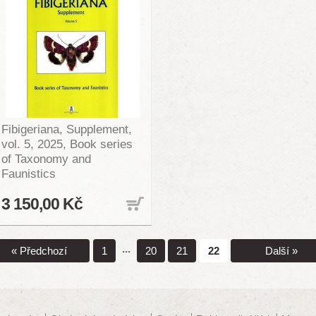
Fibigeriana, Supplement,
vol. 5, 2025, Book series
of Taxonomy and
Faunistics
3 150,00 Kč
...
« Předchozí
1
20
21
22
Další »