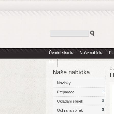
Úvodní stránka
Naše nabídka
Pl
Info
D
Naše nabídka
L
Novinky
Preparace
Ukládání sbírek
Ochrana sbírek