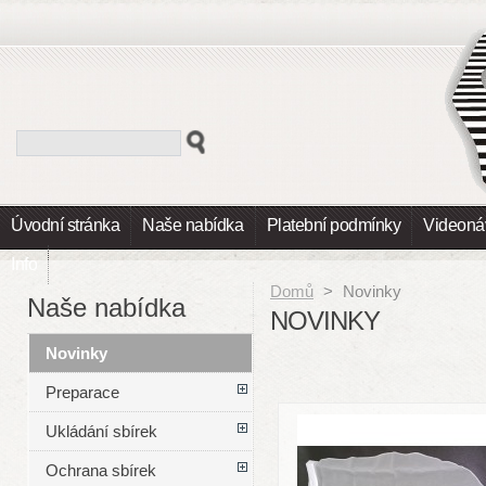
Úvodní stránka
Naše nabídka
Platební podmínky
Videoná
Info
Domů
>
Novinky
Naše nabídka
NOVINKY
Novinky
Preparace
Ukládání sbírek
Ochrana sbírek