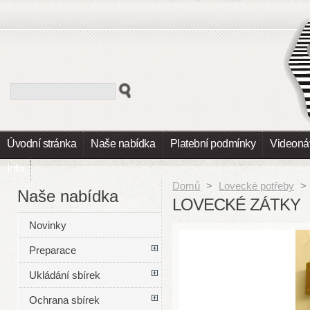
Úvodní stránka
Naše nabídka
Platební podmínky
Videoná
Info
Domů
>
Lovecké potřeby
>
Naše nabídka
LOVECKÉ ZÁTKY
Novinky
Preparace
Ukládání sbírek
Ochrana sbírek