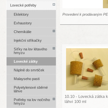
Lovecké potřeby
Provedení k prodávaným PE
Eklektory
Exhaustory
Chemikálie
Injekční stříkačky
Síťky na lov létavého
hmyzu
Lovecké zátky
Náplně do smrtiček
Malayseho pasti
Polyetylenové sběrné
láhve
10.10 - Lovecká zátka k
Potřeby na lov nočního
láhvi 100 ml
hmyzu