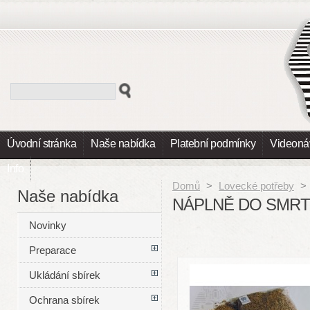
Úvodní stránka
Naše nabídka
Platební podmínky
Videoná
Info
Domů
>
Lovecké potřeby
>
Naše nabídka
NÁPLNĚ DO SMRT
Novinky
Preparace
Ukládání sbírek
Ochrana sbírek