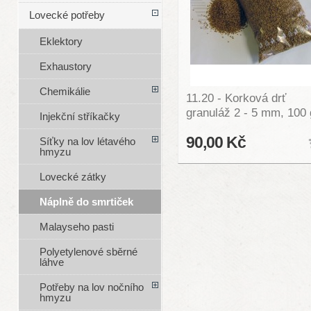
Lovecké potřeby
Eklektory
Exhaustory
Chemikálie
11.20 - Korková drť
granuláž 2 - 5 mm, 100 
Injekční stříkačky
90,00 Kč
Síťky na lov létavého
hmyzu
Lovecké zátky
Náplně do smrtiček
Malayseho pasti
Polyetylenové sběrné
láhve
Potřeby na lov nočního
hmyzu