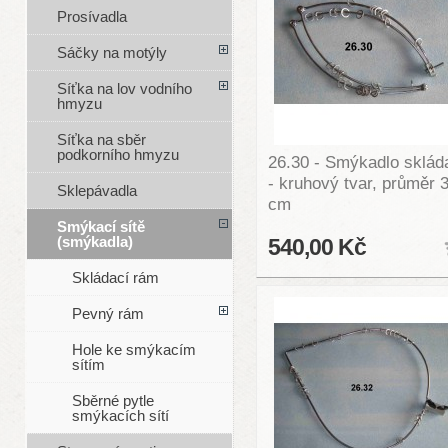
Prosívadla
Sáčky na motýly
Síťka na lov vodního
hmyzu
Síťka na sběr
podkorního hmyzu
26.30 - Smýkadlo sklád
- kruhový tvar, průměr 
Sklepávadla
cm
Smýkací sítě
(smýkadla)
540,00 Kč
Skládací rám
Pevný rám
Hole ke smýkacím
sítím
Sběrné pytle
smýkacích sítí