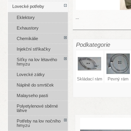
Lovecké potřeby
...
Eklektory
Exhaustory
Chemikálie
Podkategorie
Injekční stříkačky
Síťky na lov létavého
hmyzu
Lovecké zátky
Skládací rám
Pevný rám
Náplně do smrtiček
Malayseho pasti
Polyetylenové sběrné
láhve
Potřeby na lov nočního
hmyzu