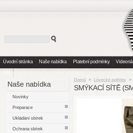
Úvodní stránka
Naše nabídka
Platební podmínky
Videoná
Info
Domů
>
Lovecké potřeby
>
Naše nabídka
SMÝKACÍ SÍTĚ (S
Novinky
Preparace
Ukládání sbírek
Ochrana sbírek