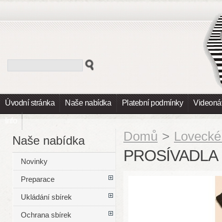
Úvodní stránka
Naše nabídka
Platební podmínky
Videoná
Info
Domů
>
Lovecké
Naše nabídka
PROSÍVADLA
Novinky
Preparace
Ukládání sbírek
Ochrana sbírek