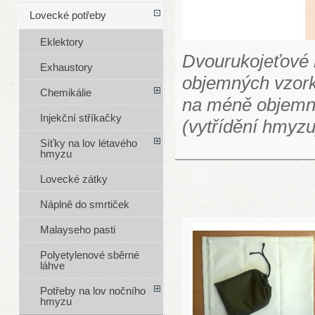
Lovecké potřeby
Eklektory
Dvourukojeťové 
Exhaustory
objemných vzorků
Chemikálie
na méně objemn
Injekční stříkačky
(vytřídění hmyzu
Síťky na lov létavého
hmyzu
Lovecké zátky
Náplně do smrtiček
Malayseho pasti
Polyetylenové sběrné
láhve
Potřeby na lov nočního
hmyzu