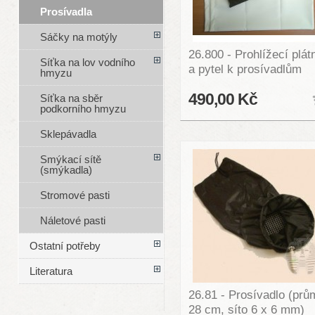
Prosívadla
Sáčky na motýly
26.800 - Prohlížecí plát
Síťka na lov vodního
a pytel k prosívadlům
hmyzu
490,00 Kč
Síťka na sběr
podkorního hmyzu
Sklepávadla
Smýkací sítě
(smýkadla)
Stromové pasti
Náletové pasti
Ostatní potřeby
Literatura
26.81 - Prosívadlo (prů
28 cm, síto 6 x 6 mm)