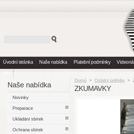
Úvodní stránka
Naše nabídka
Platební podmínky
Videoná
Info
Domů
>
Ostatní potřeby
>
Naše nabídka
ZKUMAVKY
Novinky
Preparace
Ukládání sbírek
Ochrana sbírek