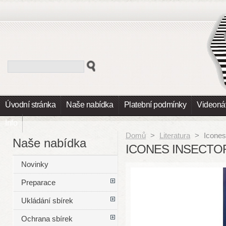
Úvodní stránka
Naše nabídka
Platební podmínky
Videoná
Info
Domů
>
Literatura
>
Icones
Naše nabídka
ICONES INSECTO
Novinky
Preparace
Ukládání sbírek
Ochrana sbírek