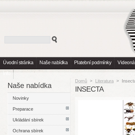
Úvodní stránka
Naše nabídka
Platební podmínky
Videoná
Info
Domů
>
Literatura
>
Insect
Naše nabídka
INSECTA
Novinky
Preparace
Ukládání sbírek
Ochrana sbírek