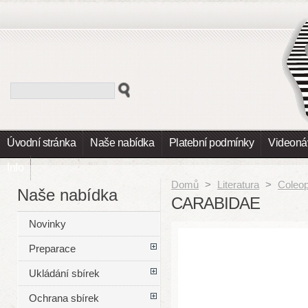
Úvodní stránka
Naše nabídka
Platební podmínky
Videoná
Info
Domů
>
Literatura
>
Coleop
Naše nabídka
CARABIDAE
Novinky
Preparace
Ukládání sbírek
Ochrana sbírek