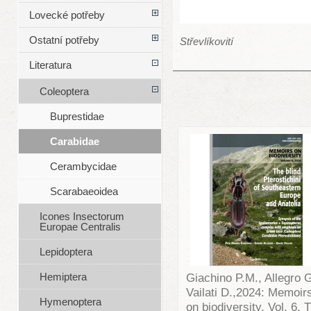
Lovecké potřeby
Ostatní potřeby
Střevlíkovití
Literatura
Coleoptera
Buprestidae
Carabidae
Cerambycidae
Scarabaeoidea
Icones Insectorum
Europae Centralis
Lepidoptera
Hemiptera
Giachino P.M., Allegro G
Vailati D.,2024: Memoir
Hymenoptera
on biodiversity, Vol. 6, 