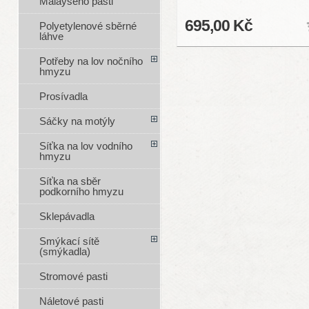
Malayseho pasti
695,00 Kč
Polyetylenové sběrné
láhve
Potřeby na lov nočního
hmyzu
Prosívadla
Sáčky na motýly
Síťka na lov vodního
hmyzu
Síťka na sběr
podkorního hmyzu
Sklepávadla
Smýkací sítě
(smýkadla)
Stromové pasti
Náletové pasti