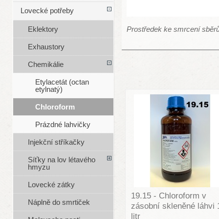
Lovecké potřeby
Prostředek ke smrcení sběrů 
Eklektory
Exhaustory
Chemikálie
Etylacetát (octan
etylnatý)
Chloroform
Prázdné lahvičky
Injekční stříkačky
Síťky na lov létavého
hmyzu
Lovecké zátky
19.15 - Chloroform v
Náplně do smrtiček
zásobní skleněné láhvi 
litr