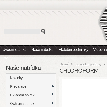
Úvodní stránka
Naše nabídka
Platební podmínky
Videoná
Info
Domů
>
Lovecké potřeby
>
Naše nabídka
CHLOROFORM
Novinky
Preparace
Ukládání sbírek
Ochrana sbírek