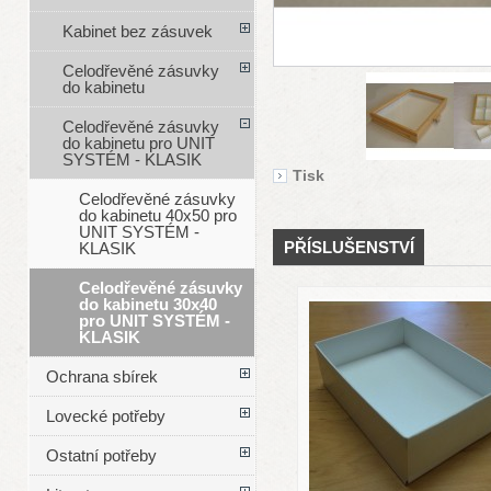
Kabinet bez zásuvek
Celodřevěné zásuvky
do kabinetu
Celodřevěné zásuvky
do kabinetu pro UNIT
SYSTÉM - KLASIK
Tisk
Celodřevěné zásuvky
do kabinetu 40x50 pro
UNIT SYSTÉM -
PŘÍSLUŠENSTVÍ
KLASIK
Celodřevěné zásuvky
do kabinetu 30x40
pro UNIT SYSTÉM -
KLASIK
Ochrana sbírek
Lovecké potřeby
Ostatní potřeby