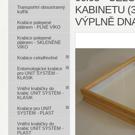
KABINETU (3
Transportní oboustranný
kufřík
VÝPLNĚ DNA
Krabice polepené
plátnem - PLNÉ VÍKO
Krabice polepené
plátnem - SKLENĚNÉ
VÍKO
Krabice celodřevěné
Entomologické krabice
pro UNIT SYSTÉM -
KLASIK
Vnitřní krabičky do
krabic UNIT SYSTÉM -
KLASIK
Krabice pro UNIT
SYSTÉM - PLAST
Vnitřní krabičky do
krabic UNIT SYSTÉM -
PLAST