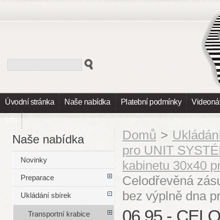
Úvodní stránka
Naše nabídka
Platební podmínky
Videoná
Info
Domů
>
Ukládání
Naše nabídka
pro UNIT SYSTÉ
Novinky
kabinetu 30x40 
Celodřevěná zás
Preparace
bez výplně dna 
Ukládání sbírek
06.95 - CE
Transportní krabice