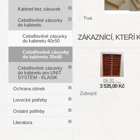
Kabinet bez zásuvek
Tisk
Celodřevěné zásuvky
do kabinetu
ZÁKAZNÍCÍ, KTEŘÍ 
Celodřevěné zásuvky
do kabinetu 40x50
Celodřevěné zásuvky
do kabinetu 30x40
Celodřevěné zásuvky
do kabinetu pro UNIT
SYSTÉM - KLASIK
06.91 -...
3 535,00 Kč
Ochrana sbírek
Zobrazit
Lovecké potřeby
Ostatní potřeby
Literatura