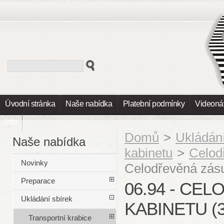
Úvodní stránka
Naše nabídka
Platební podmínky
Videoná
Info
Domů
>
Ukládání
Naše nabídka
kabinetu
>
Celod
Novinky
Celodřevěná zás
Preparace
06.94 - CE
Ukládání sbírek
KABINETU (
Transportní krabice