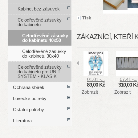
Kabinet bez zásuvek
Tisk
Celodřevěné zásuvky
do kabinetu
ZÁKAZNÍCÍ, KTEŘÍ 
Celodřevěné zásuvky
do kabinetu 40x50
Celodřevěné zásuvky
do kabinetu 30x40
Celodřevěné zásuvky
do kabinetu pro UNIT
SYSTÉM - KLASIK
01.01 -...
07.41 -...
89,00 Kč
310,00 K
Ochrana sbírek
Zobrazit
Zobrazit
Lovecké potřeby
Ostatní potřeby
Literatura