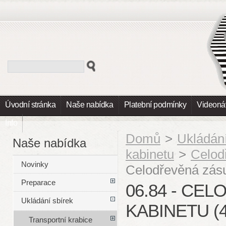
Úvodní stránka
Naše nabídka
Platební podmínky
Videoná
Info
Domů
>
Ukládání
Naše nabídka
kabinetu
>
Celod
Novinky
Celodřevěná zás
Preparace
06.84 - CE
Ukládání sbírek
KABINETU (
Transportní krabice