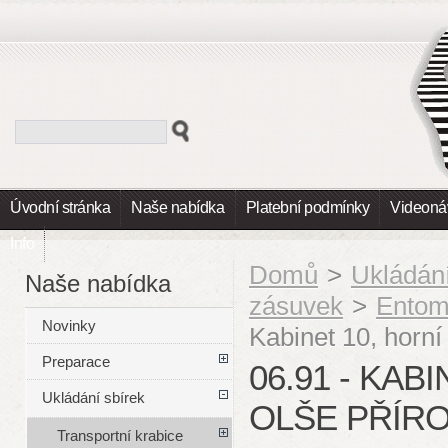
Úvodní stránka
Naše nabídka
Platební podmínky
Videoná
Info
Domů
>
Ukládání
Naše nabídka
zásuvek
>
Entom
Novinky
Kabinet 10, horní 
Preparace
06.91 - KABI
Ukládání sbírek
OLŠE PŘÍR
Transportní krabice