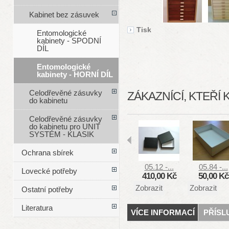
Kabinet bez zásuvek
Tisk
Entomologické
kabinety - SPODNÍ
DÍL
Entomologické
kabinety - HORNÍ DÍL
Celodřevěné zásuvky
ZÁKAZNÍCÍ, KTEŘÍ 
do kabinetu
Celodřevěné zásuvky
do kabinetu pro UNIT
SYSTÉM - KLASIK
Ochrana sbírek
05.12 -...
05.84 -...
Lovecké potřeby
410,00 Kč
50,00 Kč
Zobrazit
Zobrazit
Ostatní potřeby
Literatura
VÍCE INFORMACÍ
PŘÍSL