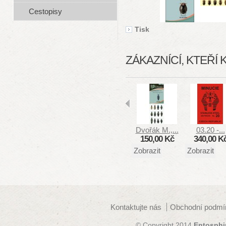
Cestopisy
Tisk
ZÁKAZNÍCÍ, KTEŘÍ 
Dvořák M.,...
03.20 -...
150,00 Kč
340,00 K
Zobrazit
Zobrazit
Kontaktujte nás
Obchodní podmí
© Copyright 2014
Entosphi