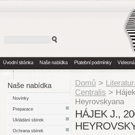
Úvodní stránka
Naše nabídka
Platební podmínky
Videoná
Info
Domů
>
Literatu
Naše nabídka
Centralis
>
Hájek
Novinky
Heyrovskyana
Preparace
HÁJEK J., 20
Ukládání sbírek
HEYROVSK
Ochrana sbírek