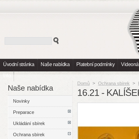
Úvodní stránka
Naše nabídka
Platební podmínky
Videoná
Info
Domů
>
Ochrana sbírek
>
Naše nabídka
16.21 - KALÍŠ
Novinky
Preparace
Ukládání sbírek
Ochrana sbírek