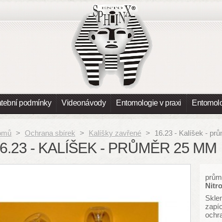
atební podmínky
Videonávody
Entomologie v praxi
Entomolo
omů
>
Ochrana sbírek
>
Kalíšky zavřené
>
16.23 - Kalíšek - p
6.23 - KALÍŠEK - PRŮMĚR 25 MM
prům
Nitr
Skle
zapíc
ochra