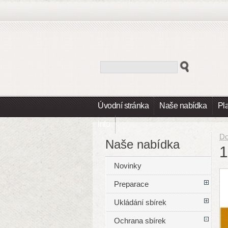
Úvodní stránka
Naše nabídka
Pl
Info
D
Naše nabídka
1
Novinky
Preparace
Ukládání sbírek
Ochrana sbírek