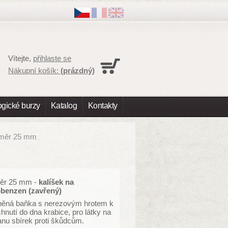
Košík
Vítejte,
přihlaste se
Nákupní košík je prázdny
Nákupní košík:
(prázdný)
Doručení
0,00 Kč
DPH
0,00 Kč
K úhradě
0,00 Kč
gické burzy
Katalog
Kontakty
Ceny jsou s DPH
Objednávka
růměr 25 mm
ěr 25 mm -
kalíšek na
obenzen (zavřený)
něná baňka s nerezovým hrotem k
hnutí do dna krabice, pro látky na
nu sbírek proti škůdcům.