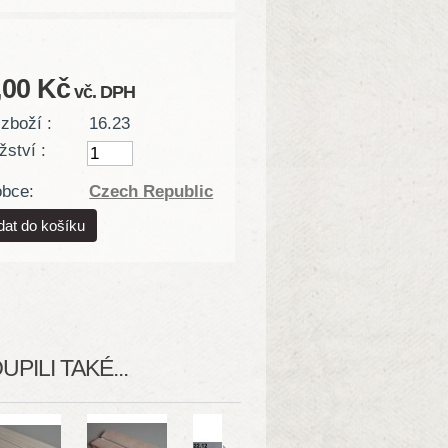
,00 Kč
vč. DPH
zboží :
16.23
ství :
obce:
Czech Republic
PILI TAKÉ...