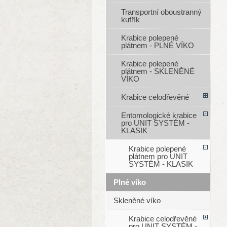
Transportní oboustranný
kufřík
Krabice polepené
plátnem - PLNÉ VÍKO
Krabice polepené
plátnem - SKLENĚNÉ
VÍKO
Krabice celodřevěné
Entomologické krabice
pro UNIT SYSTÉM -
KLASIK
Krabice polepené
plátnem pro UNIT
SYSTÉM - KLASIK
Plné víko
Skleněné víko
Krabice celodřevěné
pro UNIT SYSTÉM -