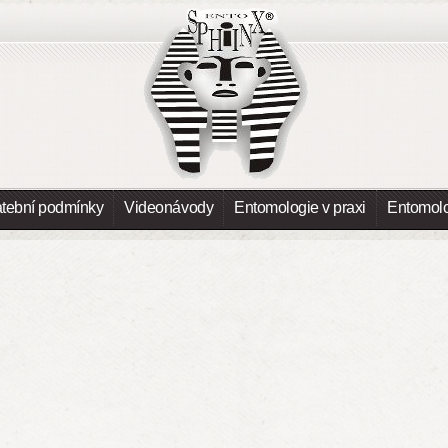
atební podmínky
Videonávody
Entomologie v praxi
Entomolo