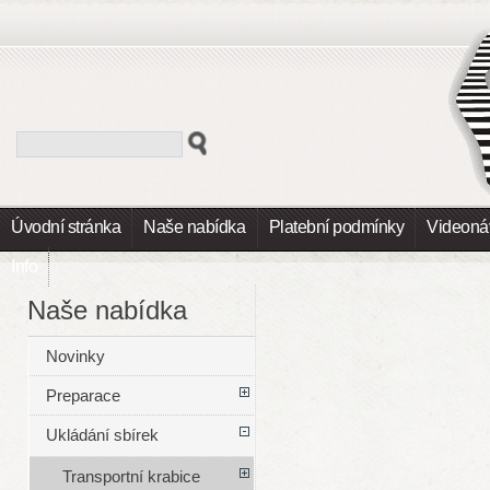
Úvodní stránka
Naše nabídka
Platební podmínky
Videoná
Info
Naše nabídka
Novinky
Preparace
Ukládání sbírek
Transportní krabice