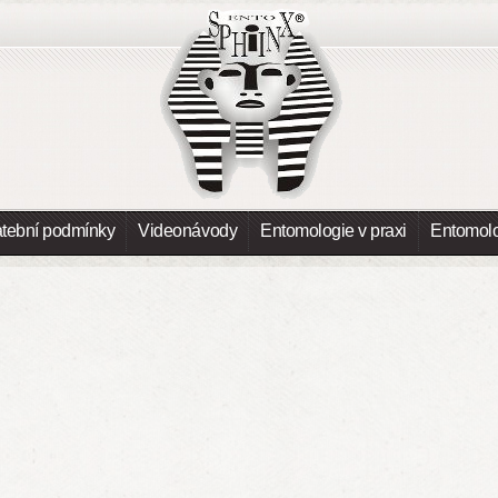
atební podmínky
Videonávody
Entomologie v praxi
Entomolo