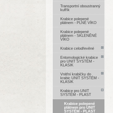
Transportní oboustranný
kufřík
Krabice polepené
plátnem - PLNÉ VÍKO
Krabice polepené
plátnem - SKLENĚNÉ
VÍKO
Krabice celodřevěné
Entomologické krabice
pro UNIT SYSTÉM -
KLASIK
Vnitřní krabičky do
krabic UNIT SYSTÉM -
KLASIK
Krabice pro UNIT
SYSTÉM - PLAST
Krabice polepené
plátnem pro UNIT
SYSTÉM - PLAST