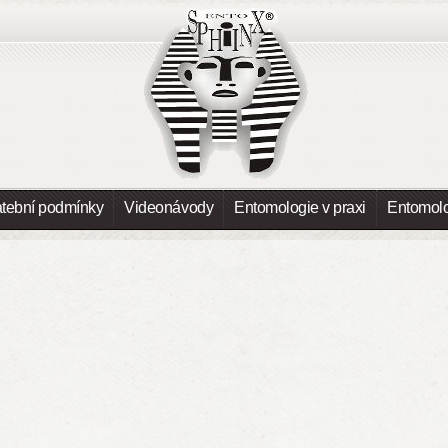
atební podmínky
Videonávody
Entomologie v praxi
Entomolo