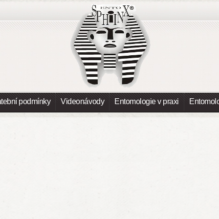
atební podmínky
Videonávody
Entomologie v praxi
Entomolo