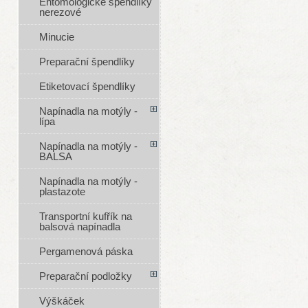
Entomologické špendlíky
nerezové
Minucie
Preparační špendlíky
Etiketovací špendlíky
Napínadla na motýly -
lípa
Napínadla na motýly -
BALSA
Napínadla na motýly -
plastazote
Transportní kufřík na
balsová napínadla
Pergamenová páska
Preparační podložky
Výškáček