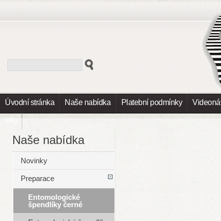
Úvodní stránka
Naše nabídka
Platební podmínky
Videoná
Info
Naše nabídka
Novinky
Preparace
Entomologické
špendlíky černé