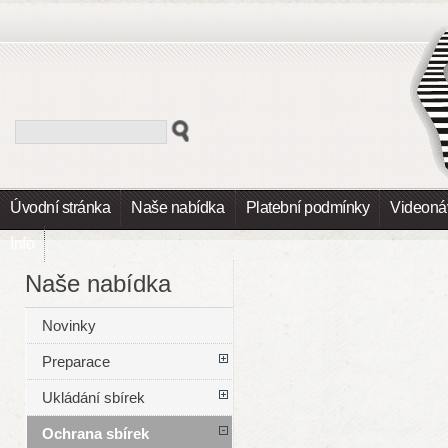
Úvodní stránka
Naše nabídka
Platební podmínky
Videoná
Info
Naše nabídka
Novinky
Preparace
Ukládání sbírek
Ochrana sbírek