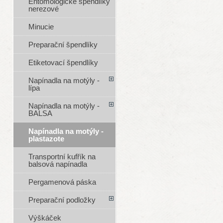
Entomologické špendlíky
nerezové
Minucie
Preparační špendlíky
Etiketovací špendlíky
Napínadla na motýly -
lípa
Napínadla na motýly -
BALSA
Napínadla na motýly -
plastazote
Transportní kufřík na
balsová napínadla
Pergamenová páska
Preparační podložky
Výškáček