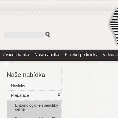
Úvodní stránka
Naše nabídka
Platební podmínky
Videoná
Info
Naše nabídka
Novinky
Preparace
Entomologické špendlíky
černé