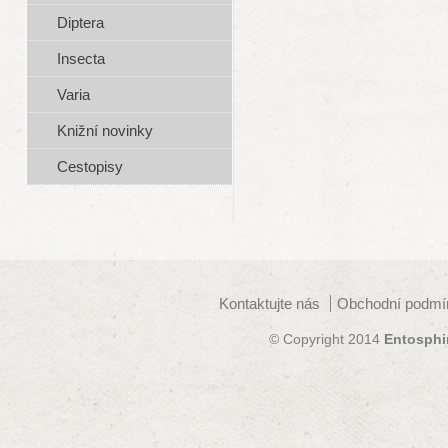
Diptera
Insecta
Varia
Knižní novinky
Cestopisy
Kontaktujte nás
Obchodní podmí
© Copyright 2014
Entosphi