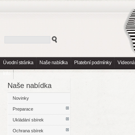
Úvodní stránka
Naše nabídka
Platební podmínky
Videoná
Info
Naše nabídka
Novinky
Preparace
Ukládání sbírek
Ochrana sbírek