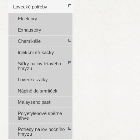
Lovecké potřeby
Eklektory
Exhaustory
Chemikálie
Injekční stříkačky
Síťky na lov létavého
hmyzu
Lovecké zátky
Náplně do smrtiček
Malayseho pasti
Polyetylenové sběrné
láhve
Potřeby na lov nočního
hmyzu