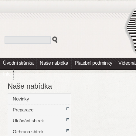
Úvodní stránka
Naše nabídka
Platební podmínky
Videoná
Info
Naše nabídka
Novinky
Preparace
Ukládání sbírek
Ochrana sbírek