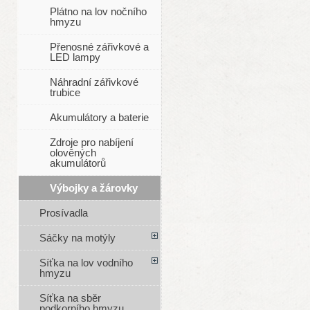
Plátno na lov nočního
hmyzu
Přenosné zářivkové a
LED lampy
Náhradní zářivkové
trubice
Akumulátory a baterie
Zdroje pro nabíjení
olověných
akumulátorů
Výbojky a žárovky
Prosívadla
Sáčky na motýly
Síťka na lov vodního
hmyzu
Síťka na sběr
podkorního hmyzu