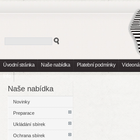
Úvodní stránka
Naše nabídka
Platební podmínky
Videoná
Info
Naše nabídka
Novinky
Preparace
Ukládání sbírek
Ochrana sbírek