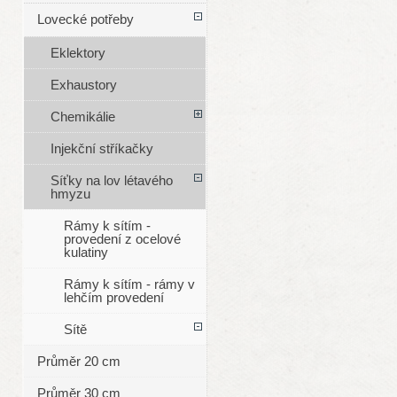
Lovecké potřeby
Eklektory
Exhaustory
Chemikálie
Injekční stříkačky
Síťky na lov létavého
hmyzu
Rámy k sítím -
provedení z ocelové
kulatiny
Rámy k sítím - rámy v
lehčím provedení
Sítě
Průměr 20 cm
Průměr 30 cm