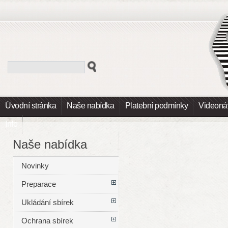
Úvodní stránka
Naše nabídka
Platební podmínky
Videoná
Info
Naše nabídka
Novinky
Preparace
Ukládání sbírek
Ochrana sbírek