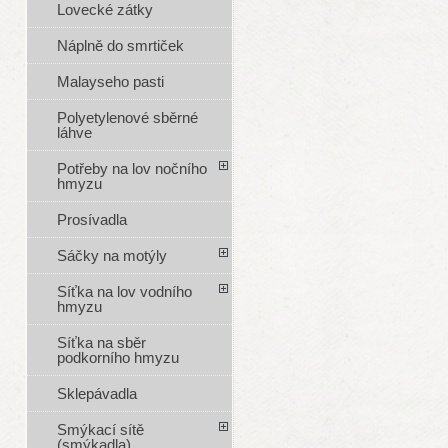
Lovecké zátky
Náplně do smrtiček
Malayseho pasti
Polyetylenové sběrné
láhve
Potřeby na lov nočního
hmyzu
Prosívadla
Sáčky na motýly
Síťka na lov vodního
hmyzu
Síťka na sběr
podkorního hmyzu
Sklepávadla
Smýkací sítě
(smýkadla)