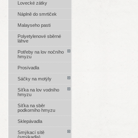
Lovecké zátky
Náplně do smrtiček
Malayseho pasti
Polyetylenové sběrné
láhve
Potřeby na lov nočního
hmyzu
Prosívadla
Sáčky na motýly
Síťka na lov vodního
hmyzu
Síťka na sběr
podkorního hmyzu
Sklepávadla
Smýkací sítě
(smýkadla)