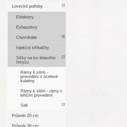
Lovecké potřeby
Eklektory
Exhaustory
Chemikálie
Injekční stříkačky
Síťky na lov létavého
hmyzu
Rámy k sítím -
provedení z ocelové
kulatiny
Rámy k sítím - rámy v
lehčím provedení
Sítě
Průměr 20 cm
Průměr 30 cm