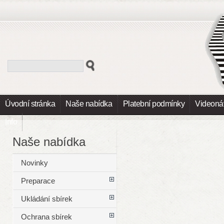
Úvodní stránka
Naše nabídka
Platební podmínky
Videoná
Info
Naše nabídka
Novinky
Preparace
Ukládání sbírek
Ochrana sbírek