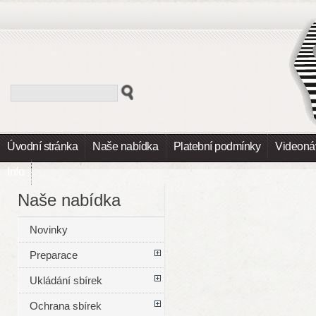
Úvodní stránka
Naše nabídka
Platební podmínky
Videoná
Info
Naše nabídka
Novinky
Preparace
Ukládání sbírek
Ochrana sbírek