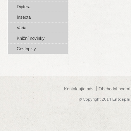
Diptera
Insecta
Varia
Knižní novinky
Cestopisy
Kontaktujte nás
Obchodní podmí
© Copyright 2014
Entosphi