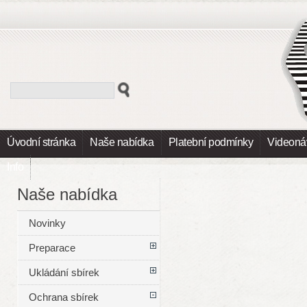
Úvodní stránka
Naše nabídka
Platební podmínky
Videoná
Info
Naše nabídka
Novinky
Preparace
Ukládání sbírek
Ochrana sbírek