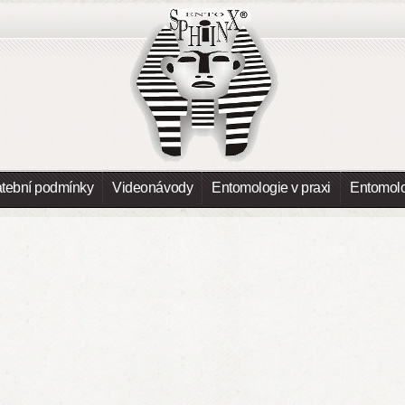
atební podmínky
Videonávody
Entomologie v praxi
Entomolo